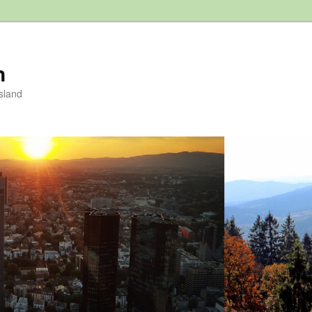
n
sland