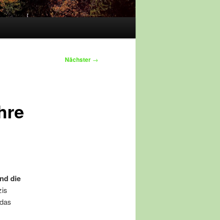
Nächster
→
hre
nd die
zis
 das