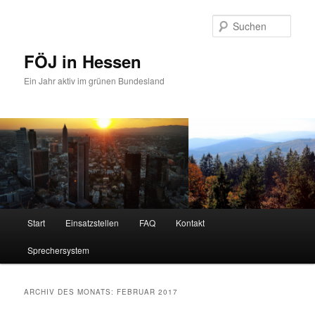
Zum
Zum
primären
sekundären
Such
Inhalt
Inhalt
springen
springen
FÖJ in Hessen
Ein Jahr aktiv im grünen Bundesland
Hauptmenü
Start
Einsatzstellen
FAQ
Kontakt
Sprechersystem
ARCHIV DES MONATS:
FEBRUAR 2017