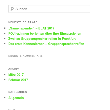
S
u
c
h
NEUESTE BEITRÄGE
e
„Samenspender“ – ELAT 2017
n
FÖJ’ler/innen berichten über ihre Einsatzstellen
Zweites Gruppensprechertreffen in Frankfurt
Das erste Kennenlernen – Gruppensprechertreffen
NEUESTE KOMMENTARE
ARCHIV
März 2017
Februar 2017
KATEGORIEN
Allgemein
META